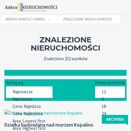
NIERUCHOMOŚCI ANKRA
ZNALEZIONE NIERUCHOMOŚCI
Użytkownik
ZNALEZIONE
NIERUCHOMOŚCI
Znaleziono 232 wyników
Hasło
Zaloguj używając:
Sortuj wg.
Pokaż na stronie
Zapomniałeś
ZALOGUJ
hasła?
ARCHIWA
Zapamiętaj mnie
Działka budowlana nad morzem Kopalino