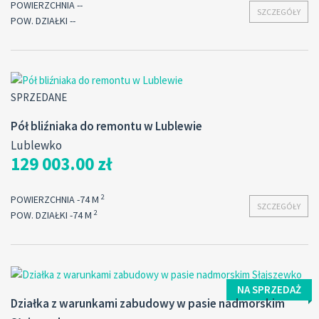
POWIERZCHNIA --
SZCZEGÓŁY
POW. DZIAŁKI --
SPRZEDANE
Pół bliźniaka do remontu w Lublewie
Lublewko
129 003.00 zł
2
POWIERZCHNIA -74 M
SZCZEGÓŁY
2
POW. DZIAŁKI -74 M
NA SPRZEDAŻ
Działka z warunkami zabudowy w pasie nadmorskim