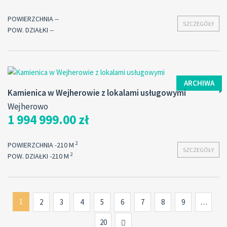
POWIERZCHNIA --
SZCZEGÓŁY
POW. DZIAŁKI --
ARCHIWA
Kamienica w Wejherowie z lokalami usługowymi
Wejherowo
1 994 999.00 zł
2
POWIERZCHNIA -210 M
SZCZEGÓŁY
2
POW. DZIAŁKI -210 M
1
2
3
4
5
6
7
8
9
…
Next
20