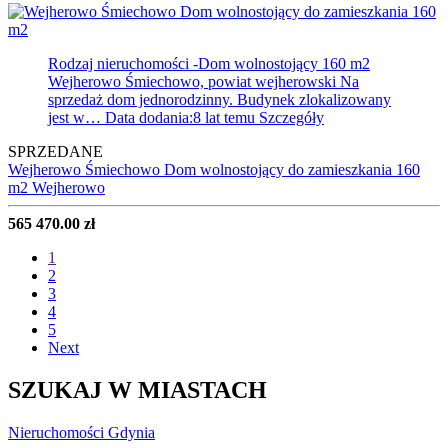
Rodzaj nieruchomości -Dom wolnostojący
160 m2
Wejherowo Śmiechowo, powiat wejherowski Na
sprzedaż dom jednorodzinny. Budynek zlokalizowany
jest w…
Data dodania:8 lat temu
Szczegóły
SPRZEDANE
Wejherowo Śmiechowo Dom wolnostojący do zamieszkania 160
m2
Wejherowo
565 470.00 zł
1
2
3
4
5
Next
SZUKAJ W MIASTACH
Nieruchomości Gdynia