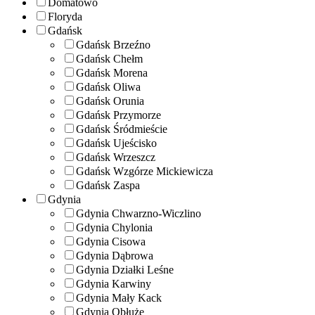
Domatowo
Floryda
Gdańsk
Gdańsk Brzeźno
Gdańsk Chełm
Gdańsk Morena
Gdańsk Oliwa
Gdańsk Orunia
Gdańsk Przymorze
Gdańsk Śródmieście
Gdańsk Ujeścisko
Gdańsk Wrzeszcz
Gdańsk Wzgórze Mickiewicza
Gdańsk Zaspa
Gdynia
Gdynia Chwarzno-Wiczlino
Gdynia Chylonia
Gdynia Cisowa
Gdynia Dąbrowa
Gdynia Działki Leśne
Gdynia Karwiny
Gdynia Mały Kack
Gdynia Obłuże