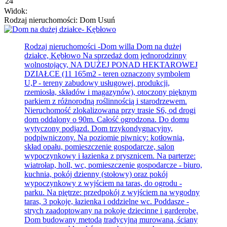
Widok:
Rodzaj nieruchomości: Dom
Usuń
Rodzaj nieruchomości -Dom willa
Dom na dużej
działce, Kębłowo Na sprzedaż dom jednorodzinny
wolnostojący, NA DUŻEJ PONAD HEKTAROWEJ
DZIAŁCE (11 165m2 - teren oznaczony symbolem
U,P - tereny zabudowy usługowej, produkcji,
rzemiosła, składów i magazynów), otoczony pięknym
parkiem z różnorodną roślinnością i starodrzewem.
Nieruchomość zlokalizowana przy trasie S6, od drogi
dom oddalony o 90m. Całość ogrodzona. Do domu
wytyczony podjazd. Dom trzykondygnacyjny,
podpiwniczony. Na poziomie piwnicy: kotłownia,
skład opału, pomieszczenie gospodarcze, salon
wypoczynkowy i łazienka z prysznicem. Na parterze:
wiatrołap, holl, wc, pomieszczenie gospodarcze - biuro,
kuchnia, pokój dzienny (stołowy) oraz pokój
wypoczynkowy z wyjściem na taras, do ogrodu -
parku. Na piętrze: przedpokój z wyjściem na wygodny
taras, 3 pokoje, łazienka i oddzielne wc. Poddasze -
strych zaadoptowany na pokoje dziecinne i garderobę.
Dom budowany metodą tradycyjną murowaną, ściany