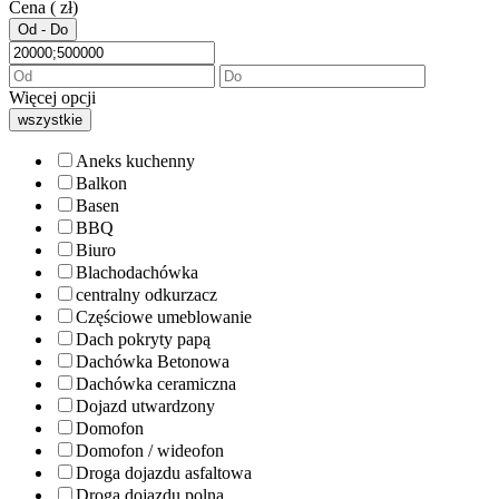
Cena ( zł)
Od - Do
Więcej opcji
wszystkie
Aneks kuchenny
Balkon
Basen
BBQ
Biuro
Blachodachówka
centralny odkurzacz
Częściowe umeblowanie
Dach pokryty papą
Dachówka Betonowa
Dachówka ceramiczna
Dojazd utwardzony
Domofon
Domofon / wideofon
Droga dojazdu asfaltowa
Droga dojazdu polna