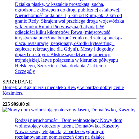
Działka płaska, w kształcie prostokąta, sucha,
ogrodzona z dostępem do drogi publicznej asfaltowej.
Nieruchomość oddalona 1,5 km od Rumi, ok. 2 km od
granic Redy. Skrajem wsi przebiega droga wojewódzka
w kierunku Rumi i Pierwoszyna (Gdynia). W
odległości kilku kilometrów Rewa (miejscowość
turystyczna położona bezpośrednio nad zatoką pucką -
plaża, restauracje, pensjonaty, ośrodki kyteserfing -
zaplecze rekreacyjne dla Gdyni), Mosty i dogodny
dojazd do Gdyni. Bliskie sąsiedztwo aglomeracji
trójmiejskiej, łatwe połączenia w kierunku półwyspu
Helskiego, Szczecina.
Data dodania:7 lat temu
Szczegóły
SPRZEDANE
Domek w Kazimierzu niedaleko Rewy w bardzo dobrej cenie
Kazimierz
225 999.00 zł
Rodzaj nieruchomości -Dom wolnostojący
Nowy dom
wolnostojący otoczony lasem, Domatówko, Kaszuby
Nowoczesny, elegancki, z bardzo wygodnym
rozplanowaniem pomieszczeń dom na działce