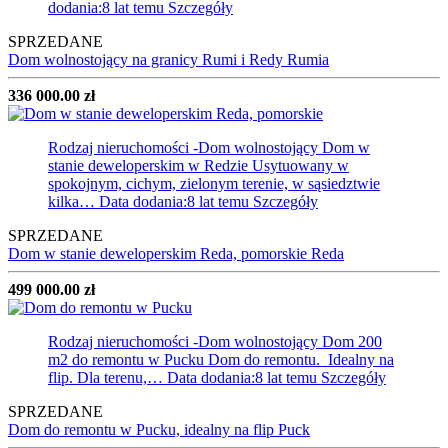
dodania:8 lat temu
Szczegóły
SPRZEDANE
Dom wolnostojący na granicy Rumi i Redy
Rumia
336 000.00 zł
Rodzaj nieruchomości -Dom wolnostojący
Dom w
stanie deweloperskim w Redzie Usytuowany w
spokojnym, cichym, zielonym terenie, w sąsiedztwie
kilka…
Data dodania:8 lat temu
Szczegóły
SPRZEDANE
Dom w stanie deweloperskim Reda, pomorskie
Reda
499 000.00 zł
Rodzaj nieruchomości -Dom wolnostojący
Dom 200
m2 do remontu w Pucku Dom do remontu. Idealny na
flip. Dla terenu,…
Data dodania:8 lat temu
Szczegóły
SPRZEDANE
Dom do remontu w Pucku, idealny na flip
Puck