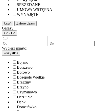
SPRZEDANE
UMOWA WSTĘPNA
WYNAJĘTE
Usuń
Zatwierdzam
Garazy
Od - Do
Wybierz miasto:
wszystkie
Bojano
Bolszewo
Borowo
Bożepole Wielkie
Brzeziny
Brzyno
Czymanowo
Darżlubie
Dębki
Domatówko