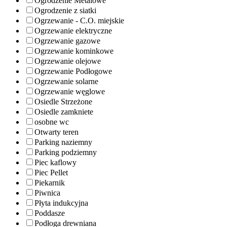
Ogrodzenie Metalowe
Ogrodzenie z siatki
Ogrzewanie - C.O. miejskie
Ogrzewanie elektryczne
Ogrzewanie gazowe
Ogrzewanie kominkowe
Ogrzewanie olejowe
Ogrzewanie Podłogowe
Ogrzewanie solarne
Ogrzewanie węglowe
Osiedle Strzeżone
Osiedle zamkniete
osobne wc
Otwarty teren
Parking naziemny
Parking podziemny
Piec kaflowy
Piec Pellet
Piekarnik
Piwnica
Płyta indukcyjna
Poddasze
Podłoga drewniana