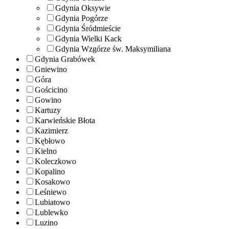
Gdynia Oksywie
Gdynia Pogórze
Gdynia Śródmieście
Gdynia Wielki Kack
Gdynia Wzgórze św. Maksymiliana
Gdynia Grabówek
Gniewino
Góra
Gościcino
Gowino
Kartuzy
Karwieńskie Błota
Kazimierz
Kębłowo
Kielno
Koleczkowo
Kopalino
Kosakowo
Leśniewo
Lubiatowo
Lublewko
Luzino