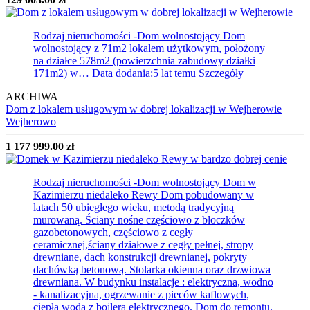
Rodzaj nieruchomości -Dom wolnostojący
Dom
wolnostojący z 71m2 lokalem użytkowym, położony
na działce 578m2 (powierzchnia zabudowy działki
171m2) w…
Data dodania:5 lat temu
Szczegóły
ARCHIWA
Dom z lokalem usługowym w dobrej lokalizacji w Wejherowie
Wejherowo
1 177 999.00 zł
Rodzaj nieruchomości -Dom wolnostojący
Dom w
Kazimierzu niedaleko Rewy Dom pobudowany w
latach 50 ubiegłego wieku, metodą tradycyjną
murowaną. Ściany nośne częściowo z bloczków
gazobetonowych, częściowo z cegły
ceramicznej,ściany działowe z cegły pełnej, stropy
drewniane, dach konstrukcji drewnianej, pokryty
dachówką betonową. Stolarka okienna oraz drzwiowa
drewniana. W budynku instalacje : elektryczna, wodno
- kanalizacyjna, ogrzewanie z pieców kaflowych,
ciepła woda z bojlera elektrycznego. Dom do remontu.