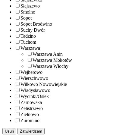
Słajszewo
Smolno
Sopot
Sopot Brodwino
Suchy Dwór
Tadzino
Tuchom
Warszawa
Warszawa Anin
Warszawa Mokotów
Warszawa Włochy
Wejherowo
Wierzchwowo
Wilkowo Nowowiejskie
Władysławowo
Wycinki/Osiek
Żarnowska
Żelistrzewo
Zielnowo
Żuromino
Usuń
Zatwierdzam