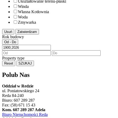
Ukształtowanie terenu-płaski
Winda
Własna Kotłownia
Woda
Zmywarka
Usuń
Zatwierdzam
Rok budowy
Od - Do
Property type
Reset
SZUKAJ
Polub Nas
Oddział w Redzie
ul. Poniatowskiego 24
Reda 84-240
Biuro: 607 289 287
Fax: (58) 671 15 43
Kom. 607 289 287 Adela
Biuro Nieruchomości Reda