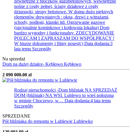
zewnętrzne z bloczków gazobetonowych, wewnętrzne
nośne z cegły pełnej, ściany działowe z cegły
dziurawki, stropy betonowe. W domu dużo pięknych
elementów drewnianych : okna, drzwi z witrażami,
schody, podłogi, klamki itd. Ogrzewanie gazowe
(opcjonalnie kominkowe i kotłownia lokalna) Dom
bardzo wygodny i funkcjonalny. ZDECYDOWANIE
POLECAM I ZAPRASZAM DO WSPÓŁPRACY !
W biurze dokumenty i filmy posesji:)
Data dodania:3
lata temu
Szczegóły
Na sprzedaż
Dom na dużej działce- Kębłowo
Kębłowo
2 090 000.00 zł
Rodzaj nieruchomości -Dom bliźniak
NA SPRZEDAŻ
DOM (bliźniak) NA WSI. Lublewo to wieś położona
w gminie Choczewo, w…
Data dodania:4 lata temu
Szczegóły
SPRZEDANE
Pół bliźniaka do remontu w Lublewie
Lublewko
129 003.00 zł