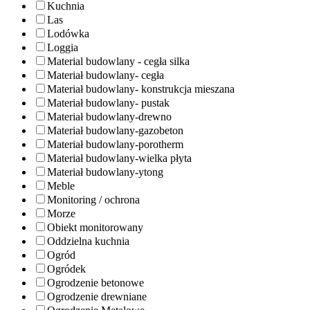
Kuchnia
Las
Lodówka
Loggia
Material budowlany - cegła silka
Materiał budowlany- cegła
Materiał budowlany- konstrukcja mieszana
Materiał budowlany- pustak
Materiał budowlany-drewno
Materiał budowlany-gazobeton
Materiał budowlany-porotherm
Materiał budowlany-wielka płyta
Materiał budowlany-ytong
Meble
Monitoring / ochrona
Morze
Obiekt monitorowany
Oddzielna kuchnia
Ogród
Ogródek
Ogrodzenie betonowe
Ogrodzenie drewniane