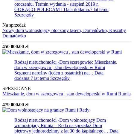
otoczeniu. Termin wydania - sierpień 2019 r.
GORĄCO POLECAM !
Data dodania:7 lat temu
Szczegóły
Na sprzedaż
Nowy dom wolnostojący otoczony lasem, Domatówko, Kaszuby
Domatówko
450 000.00 zł
Rodzaj nieruchomości -Dom szeregowiec
Mieszkanie,
dom w szeregowcu , stan deweloperski w Rumi
Segment narożny (jeden z ostatnich) na…
Data
dodania:7 lat temu
Szczegóły
SPRZEDANE
Mieszkanie, dom w szeregowcu , stan deweloperski w Rumi
Rumia
479 000.00 zł
Rodzaj nieruchomości -Dom wolnostojący
Dom
wolnostojący Rumia – Reda na sprzedaż Dom
piętrowy jednorodzinny z lat 30 do kapitalnego…
Data