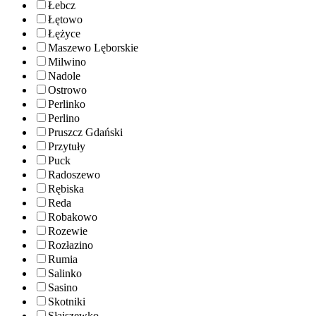
Łebcz
Łętowo
Łężyce
Maszewo Lęborskie
Milwino
Nadole
Ostrowo
Perlinko
Perlino
Pruszcz Gdański
Przytuły
Puck
Radoszewo
Rębiska
Reda
Robakowo
Rozewie
Rozłazino
Rumia
Salinko
Sasino
Skotniki
Słajszewko