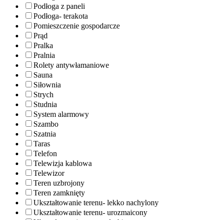
Podłoga z paneli
Podłoga- terakota
Pomieszczenie gospodarcze
Prąd
Pralka
Pralnia
Rolety antywłamaniowe
Sauna
Siłownia
Strych
Studnia
System alarmowy
Szambo
Szatnia
Taras
Telefon
Telewizja kablowa
Telewizor
Teren uzbrojony
Teren zamknięty
Ukształtowanie terenu- lekko nachylony
Ukształtowanie terenu- urozmaicony