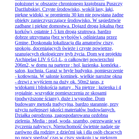
położonej w obszarze chronionego krajobrazu Puszczy
Darżlubskiej. Czyste środowisko, wokół lasy, łąki,
piękne widoki, w promieniu 30 km nie powstaną żadne
obiekty zanieczyszczające środowisko. W sąsiedztwie
zadbane i piękne domostwa. Dojazd drogą lokalna (bez
korków), ostatnie 1,5 km drogą szutrową, bardzo
dobrze utrzymaną (bez wybojów), odśnieżaną przez
Gminę. Doskonała lokalizacja dla amatorów ciszy,
spokoju, doceniających świeże i czyste powietrze,
szanujących ekologiczny tryb życia. Dom wg projektu
Archipelag LIV 6 G1-L, o całkowitej powierzchni
206m2, w domu na parterze : hol, łazienka, komórka ,
salon, kuchnia. Garaż w bryle budynku, pomieszczenie
- kotłownia. W salonie kominek, wielkie narożne okna
- drzwi z wyjściem na duży ok. 50m2 taras, z
widokami i bliskością natury . Na piętrze : łazienka i 4
sypialnie, wszystkie pomieszczenia ze skosami
(podwyższone ściany), duże i wygodne. Dom
budowany metodą tradycyjną, bardzo starannie, przy
użyciu najlepszej jakości materiałów budowlanych.
Działka ogrodzona, zagospodarowana ozdobną
zielenią. Media : prąd, woda, szambo, ogrzewanie wg
życzenia nabywcy. Nieruchomość świetnie nadaje się
zarówno dla rodziny z dziećmi jak i dla osób chcących
po pracy spędzać czas w ciszy spokoju i w pięknym