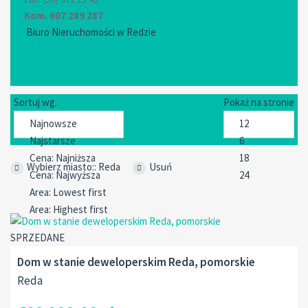
Kom. 607 289 287
Biuro Nieruchomości w Redzie
Rozwiń
Sortuj wg.
Pokaż na stronie
Wybierz miasto:: Reda
Usuń
SPRZEDANE
Dom w stanie deweloperskim Reda, pomorskie
Reda