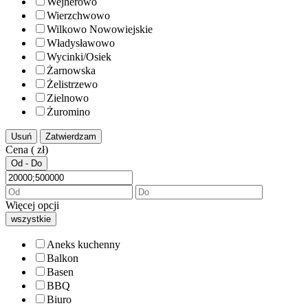
Wejherowo
Wierzchwowo
Wilkowo Nowowiejskie
Władysławowo
Wycinki/Osiek
Żarnowska
Żelistrzewo
Zielnowo
Żuromino
Usuń
Zatwierdzam
Cena ( zł)
Od - Do
Więcej opcji
wszystkie
Aneks kuchenny
Balkon
Basen
BBQ
Biuro