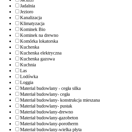
Jadalnia
Jezioro
Kanalizacja
Klimatyzacja
Kominek Bio
Kominek na drewno
Komórka lokatorska
Kuchenka
Kuchenka elektryczna
Kuchenka gazowa
Kuchnia
Las
Lodówka
Loggia
Material budowlany - cegła silka
Materiał budowlany- cegła
Materiał budowlany- konstrukcja mieszana
Materiał budowlany- pustak
Materiał budowlany-drewno
Materiał budowlany-gazobeton
Materiał budowlany-porotherm
Materiał budowlany-wielka płyta