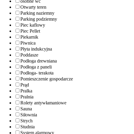
osobne wc
Otwarty teren
Parking naziemny
Parking podziemny
Piec kaflowy
Piec Pellet
Piekarnik
Piwnica
Płyta indukcyjna
Poddasze
Podłoga drewniana
Podłoga z paneli
Podłoga- terakota
Pomieszczenie gospodarcze
Prąd
Pralka
Pralnia
Rolety antywłamaniowe
Sauna
Siłownia
Strych
Studnia
System alarmowy