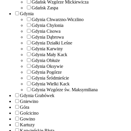
Gdańsk Wzgórze Mickiewicza
Gdańsk Zaspa
Gdynia
Gdynia Chwarzno-Wiczlino
Gdynia Chylonia
Gdynia Cisowa
Gdynia Dąbrowa
Gdynia Działki Leśne
Gdynia Karwiny
Gdynia Mały Kack
Gdynia Obłuże
Gdynia Oksywie
Gdynia Pogórze
Gdynia Śródmieście
Gdynia Wielki Kack
Gdynia Wzgórze św. Maksymiliana
Gdynia Grabówek
Gniewino
Góra
Gościcino
Gowino
Kartuzy
Karwieńskie Błota