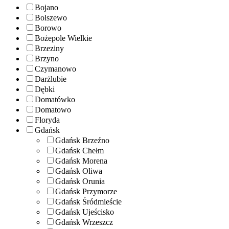
Bojano
Bolszewo
Borowo
Bożepole Wielkie
Brzeziny
Brzyno
Czymanowo
Darżlubie
Dębki
Domatówko
Domatowo
Floryda
Gdańsk
Gdańsk Brzeźno
Gdańsk Chełm
Gdańsk Morena
Gdańsk Oliwa
Gdańsk Orunia
Gdańsk Przymorze
Gdańsk Śródmieście
Gdańsk Ujeścisko
Gdańsk Wrzeszcz