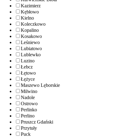
Kazimierz
Kębłowo
Kielno
Koleczkowo
Kopalino
Kosakowo
Leśniewo
Lubiatowo
Lublewko
Luzino
Łebcz
Łętowo
Łężyce
Maszewo Lęborskie
Milwino
Nadole
Ostrowo
Perlinko
Perlino
Pruszcz Gdański
Przytuły
Puck