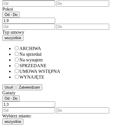
Pokoi
Od - Do
Typ umowy
wszystkie
ARCHIWA
Na sprzedaż
Na wynajem
SPRZEDANE
UMOWA WSTĘPNA
WYNAJĘTE
Usuń
Zatwierdzam
Garazy
Od - Do
Wybierz miasto:
wszystkie