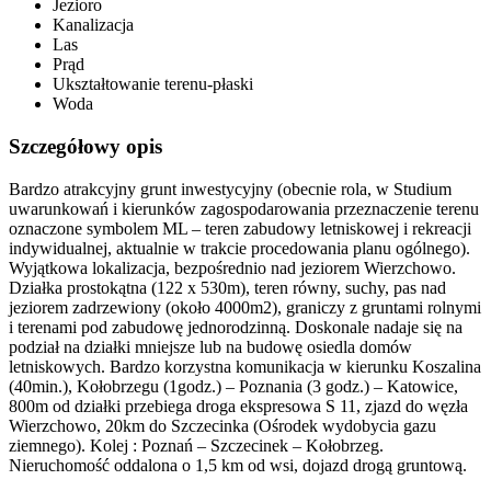
Jezioro
Kanalizacja
Las
Prąd
Ukształtowanie terenu-płaski
Woda
Szczegółowy opis
Bardzo atrakcyjny grunt inwestycyjny (obecnie rola, w Studium
uwarunkowań i kierunków zagospodarowania przeznaczenie terenu
oznaczone symbolem ML – teren zabudowy letniskowej i rekreacji
indywidualnej, aktualnie w trakcie procedowania planu ogólnego).
Wyjątkowa lokalizacja, bezpośrednio nad jeziorem Wierzchowo.
Działka prostokątna (122 x 530m), teren równy, suchy, pas nad
jeziorem zadrzewiony (około 4000m2), graniczy z gruntami rolnymi
i terenami pod zabudowę jednorodzinną. Doskonale nadaje się na
podział na działki mniejsze lub na budowę osiedla domów
letniskowych. Bardzo korzystna komunikacja w kierunku Koszalina
(40min.), Kołobrzegu (1godz.) – Poznania (3 godz.) – Katowice,
800m od działki przebiega droga ekspresowa S 11, zjazd do węzła
Wierzchowo, 20km do Szczecinka (Ośrodek wydobycia gazu
ziemnego). Kolej : Poznań – Szczecinek – Kołobrzeg.
Nieruchomość oddalona o 1,5 km od wsi, dojazd drogą gruntową.