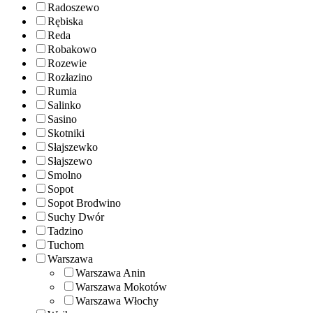
Radoszewo
Rębiska
Reda
Robakowo
Rozewie
Rozłazino
Rumia
Salinko
Sasino
Skotniki
Słajszewko
Słajszewo
Smolno
Sopot
Sopot Brodwino
Suchy Dwór
Tadzino
Tuchom
Warszawa
Warszawa Anin
Warszawa Mokotów
Warszawa Włochy