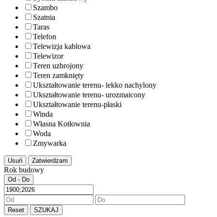
Szambo
Szatnia
Taras
Telefon
Telewizja kablowa
Telewizor
Teren uzbrojony
Teren zamknięty
Ukształtowanie terenu- lekko nachylony
Ukształtowanie terenu- urozmaicony
Ukształtowanie terenu-płaski
Winda
Własna Kotłownia
Woda
Zmywarka
Usuń
Zatwierdzam
Rok budowy
Od - Do
Reset
SZUKAJ