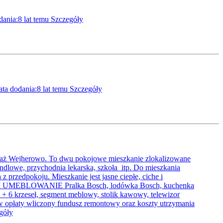
dania:8 lat temu
Szczegóły
ta dodania:8 lat temu
Szczegóły
edaż Wejherowo. To dwu pokojowe mieszkanie zlokalizowane
dlowe, przychodnia lekarska, szkoła itp. Do mieszkania
 przedpokoju. Mieszkanie jest jasne ciepłe, ciche i
E I UMEBLOWANIE Pralka Bosch, lodówka Bosch, kuchenka
y + 6 krzeseł, segment meblowy, stolik kawowy, telewizor
*w opłaty wliczony fundusz remontowy oraz koszty utrzymania
góły