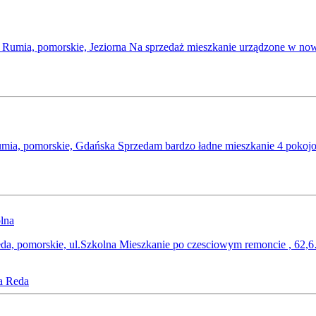
ż Rumia, pomorskie, Jeziorna Na sprzedaż mieszkanie urządzone w
umia, pomorskie, Gdańska Sprzedam bardzo ładne mieszkanie 4 pok
eda, pomorskie, ul.Szkolna Mieszkanie po czesciowym remoncie , 62
a
Reda