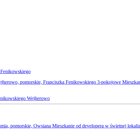
ejherowo, pomorskie, Franciszka Fenikowskiego 3-pokojowe Mieszk
enikowskiego
Wejherowo
mia, pomorskie, Owsiana Mieszkanie od developera w świetnej lokal