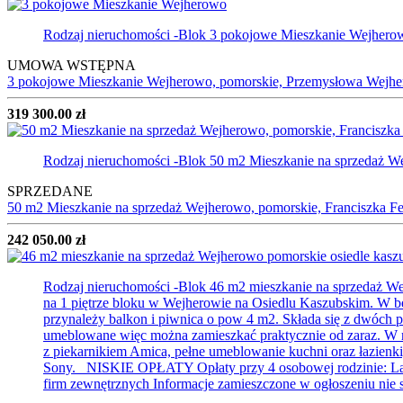
Rodzaj nieruchomości -Blok
3 pokojowe Mieszkanie Wejhero
UMOWA WSTĘPNA
3 pokojowe Mieszkanie Wejherowo, pomorskie, Przemysłowa
Wejhe
319 300.00 zł
Rodzaj nieruchomości -Blok
50 m2 Mieszkanie na sprzedaż 
SPRZEDANE
50 m2 Mieszkanie na sprzedaż Wejherowo, pomorskie, Franciszka F
242 050.00 zł
Rodzaj nieruchomości -Blok
46 m2 mieszkanie na sprzedaż We
na 1 piętrze bloku w Wejherowie na Osiedlu Kaszubskim. W be
przynależy balkon i piwnica o pow 4 m2. Składa się z dwóch po
umeblowane więc można zamieszkać praktycznie od zaraz.
z piekarnikiem Amica, pełne umeblowanie kuchni oraz łazienki,
Sony. NISKIE OPŁATY Opłaty przy 4 osobowej rodzinie: Lato -
firm zewnętrznych Informacje zamieszczone w ogłoszeniu nie s