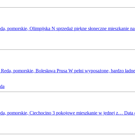
da, pomorskie, Olimpijska N sprzedaż piękne słoneczne mieszkanie 
ż Reda, pomorskie, Bolesława Prusa W pełni wyposażone, bardzo ład
da
eda, pomorskie, Ciechocino 3 pokojowe mieszkanie w jednej z…
Data 