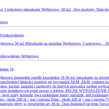
wo 3 pokojowe mieszkanie Wejherowo, 58 m2 , dwa poziomy.
Data do
rowo
Wejherowo 50 m2 Mieszkanie na sprzedaż Wejherowo. 3 pokojowe…
Da
enikowskiego
Wejherowo
jherowo pomorskie osiedle kaszubskie 18 46 m2 mieszkanie na sprz
zpośredniej bliskości znajduje się przystanek SKM, ZKM, centrum han
koi, kuchni, łazienki i garderoby do których prowadzą osobne wejścia z
 W razie dodatkowych pytań proszę o telefon. PEŁNE WYPOSAŻENI
 dwie szafy, komoda, dwa rozkładane fotele, narożnik, stół rozkładan
 około 280 zł + gaz i energia Zima - około 420 zł + gaz i energia 
tanowią oferty w rozumieniu art. 66 kc.
Data dodania:8 lat temu
Szcze