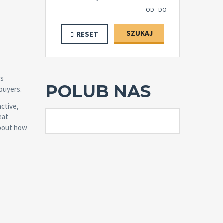
OD - DO
SZUKAJ
RESET
as
POLUB NAS
buyers.
active,
eat
about how