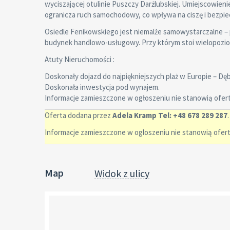
wyciszającej otulinie Puszczy Darżlubskiej. Umiejscowien
ogranicza ruch samochodowy, co wpływa na ciszę i bezp
Osiedle Fenikowskiego jest niemalże samowystarczalne – 
budynek handlowo-usługowy. Przy którym stoi wielopozi
Atuty Nieruchomości :
Doskonały dojazd do najpiękniejszych plaż w Europie – Dęb
Doskonała inwestycja pod wynajem.
Informacje zamieszczone w ogłoszeniu nie stanowią oferty
Oferta dodana przez
Adela Kramp Tel: +48 678 289 287
.
Informacje zamieszczone w ogloszeniu nie stanowią oferty
Map
Widok z ulicy