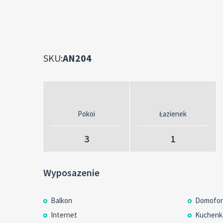
SKU:
AN204
Pokoi
Łazienek
3
1
Wyposazenie
Balkon
Domofon
Internet
Kuchenk