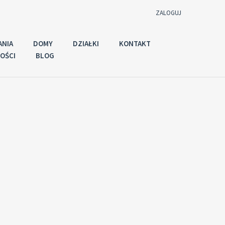
ZALOGUJ
ANIA
DOMY
DZIAŁKI
KONTAKT
OŚCI
BLOG
Użytkownik
Hasło
Zaloguj używając:
Zapomniałeś
ZALOGUJ
hasła?
Zapamiętaj mnie