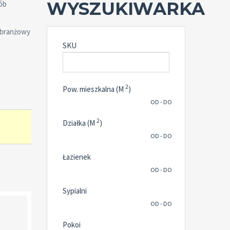
WYSZUKIWARKA
sób
lobranżowy
SKU
2
Pow. mieszkalna (M
)
OD - DO
2
Działka (M
)
OD - DO
Łazienek
OD - DO
Sypialni
OD - DO
Pokoi