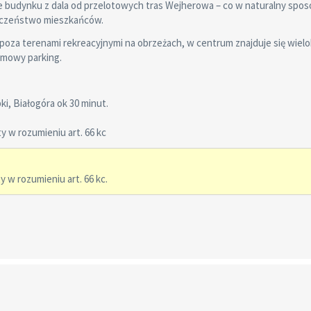
ie budynku z dala od przelotowych tras Wejherowa – co w naturalny spo
ieczeństwo mieszkańców.
poza terenami rekreacyjnymi na obrzeżach, w centrum znajduje się wie
omowy parking.
ki, Białogóra ok 30 minut.
 w rozumieniu art. 66 kc
 w rozumieniu art. 66 kc.