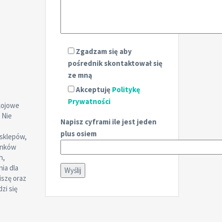
Zgadzam się aby
pośrednik skontaktował się
ze mną
Akceptuję
Politykę
Prywatności
okojowe
 Nie
Napisz cyframi ile jest jeden
plus osiem
h sklepów,
anków
h,
ia dla
iszę oraz
zi się