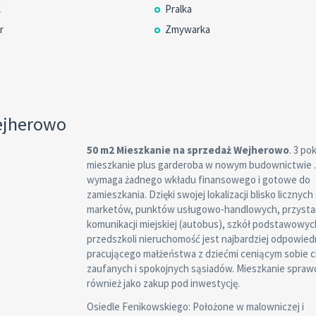
k
Pralka
r
Zmywarka
ejherowo
50 m2 Mieszkanie na sprzedaż Wejherowo
. 3 p
mieszkanie plus garderoba w nowym budownictwie .
wymaga żadnego wkładu finansowego i gotowe do
zamieszkania. Dzięki swojej lokalizacji blisko licznyc
marketów, punktów usługowo-handlowych, przyst
komunikacji miejskiej (autobus), szkół podstawowyc
przedszkoli nieruchomość jest najbardziej odpowiedn
pracującego małżeństwa z dziećmi ceniącym sobie c
zaufanych i spokojnych sąsiadów. Mieszkanie sprawd
również jako zakup pod inwestycję.
Osiedle Fenikowskiego: Położone w malowniczej i