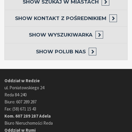
SHOW
SZUKAJ W MIASTACH
SHOW
KONTAKT Z POŚREDNIKIEM
SHOW
WYSZUKIWARKA
SHOW
POLUB NAS
Oddział w Redzie
ul. Poniatowskiego 24
Reda 84-240
Biuro: 607 289 287
Fax: (58) 671 15 43
Kom. 607 289 287 Adela
Biuro Nieruchomości Reda
Oddział w Rumi