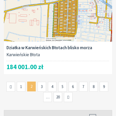
Działka w Karwieńskich Błotach blisko morza
Karwieńskie Błota
184 001.00 zł
Previous
2
1
3
4
5
6
7
8
9
Next
…
20