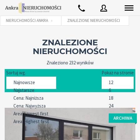
NIERUCHOMOŚCI ANKRA
ZNALEZIONE NIERUCHOMOŚCI
Użytkownik
ZNALEZIONE
NIERUCHOMOŚCI
Znaleziono 232 wyników
Hasło
Sortuj wg.
Pokaż na stronie
Zaloguj używając:
Zapomniałeś
ZALOGUJ
hasła?
ARCHIWA
Zapamiętaj mnie