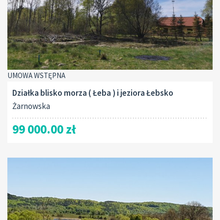
UMOWA WSTĘPNA
Działka blisko morza ( Łeba ) i jeziora Łebsko
Żarnowska
99 000.00 zł