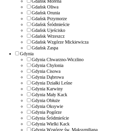
Gdańsk Morena
Gdańsk Oliwa
Gdańsk Orunia
Gdańsk Przymorze
Gdańsk Śródmieście
Gdańsk Ujeścisko
Gdańsk Wrzeszcz
Gdańsk Wzgórze Mickiewicza
Gdańsk Zaspa
Gdynia
Gdynia Chwarzno-Wiczlino
Gdynia Chylonia
Gdynia Cisowa
Gdynia Dąbrowa
Gdynia Działki Leśne
Gdynia Karwiny
Gdynia Mały Kack
Gdynia Obłuże
Gdynia Oksywie
Gdynia Pogórze
Gdynia Śródmieście
Gdynia Wielki Kack
Gdynia Wzgórze św. Maksymiliana