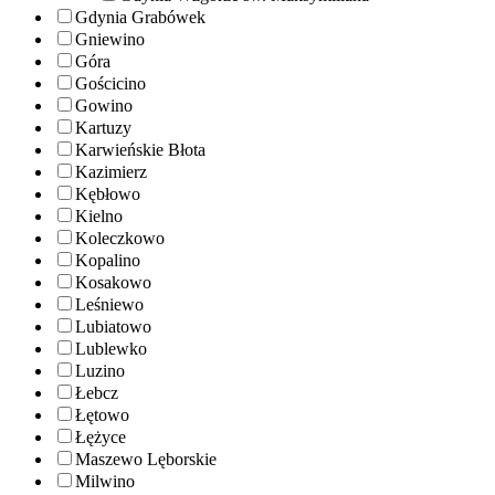
Gdynia Grabówek
Gniewino
Góra
Gościcino
Gowino
Kartuzy
Karwieńskie Błota
Kazimierz
Kębłowo
Kielno
Koleczkowo
Kopalino
Kosakowo
Leśniewo
Lubiatowo
Lublewko
Luzino
Łebcz
Łętowo
Łężyce
Maszewo Lęborskie
Milwino