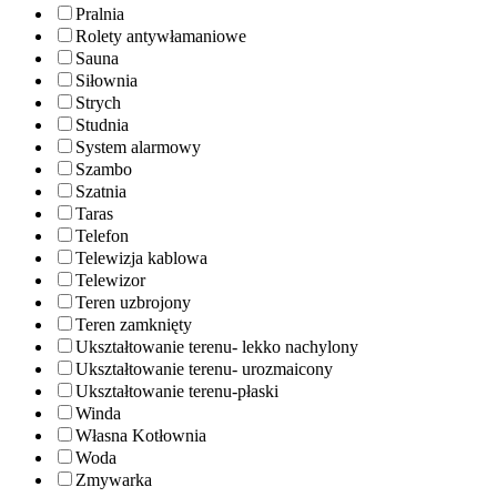
Pralnia
Rolety antywłamaniowe
Sauna
Siłownia
Strych
Studnia
System alarmowy
Szambo
Szatnia
Taras
Telefon
Telewizja kablowa
Telewizor
Teren uzbrojony
Teren zamknięty
Ukształtowanie terenu- lekko nachylony
Ukształtowanie terenu- urozmaicony
Ukształtowanie terenu-płaski
Winda
Własna Kotłownia
Woda
Zmywarka