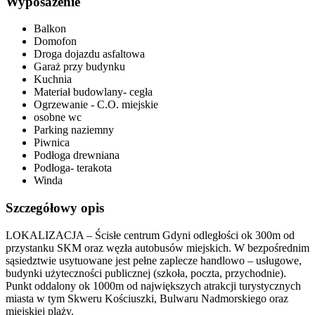
Wyposazenie
Balkon
Domofon
Droga dojazdu asfaltowa
Garaż przy budynku
Kuchnia
Materiał budowlany- cegła
Ogrzewanie - C.O. miejskie
osobne wc
Parking naziemny
Piwnica
Podłoga drewniana
Podłoga- terakota
Winda
Szczegółowy opis
LOKALIZACJA – Ścisłe centrum Gdyni odległości ok 300m od
przystanku SKM oraz węzła autobusów miejskich. W bezpośrednim
sąsiedztwie usytuowane jest pełne zaplecze handlowo – usługowe,
budynki użyteczności publicznej (szkoła, poczta, przychodnie).
Punkt oddalony ok 1000m od największych atrakcji turystycznych
miasta w tym Skweru Kościuszki, Bulwaru Nadmorskiego oraz
miejskiej plaży.