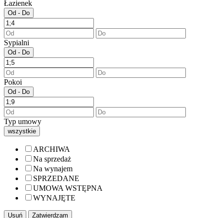
Łazienek
Od - Do
Sypialni
Od - Do
Pokoi
Od - Do
Typ umowy
wszystkie
ARCHIWA
Na sprzedaż
Na wynajem
SPRZEDANE
UMOWA WSTĘPNA
WYNAJĘTE
Usuń
Zatwierdzam