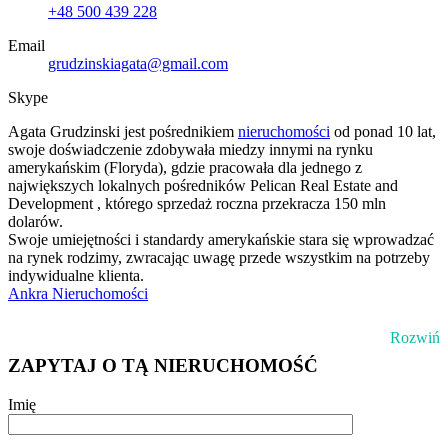
+48 500 439 228
Email
grudzinskiagata@gmail.com
Skype
Agata Grudzinski jest pośrednikiem
nieruchomości
od ponad 10 lat,
swoje doświadczenie zdobywała miedzy innymi na rynku
amerykańskim (Floryda), gdzie pracowała dla jednego z
największych lokalnych pośredników Pelican Real Estate and
Development , którego sprzedaż roczna przekracza 150 mln
dolarów.
Swoje umiejętności i standardy amerykańskie stara się wprowadzać
na rynek rodzimy, zwracając uwagę przede wszystkim na potrzeby
indywidualne klienta.
Ankra Nieruchomości
Rozwiń
ZAPYTAJ O TĄ NIERUCHOMOŚĆ
Imię