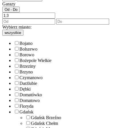
Garazy
Od - Do
Wybierz miasto:
wszystkie
Bojano
Bolszewo
Borowo
Bożepole Wielkie
Brzeziny
Brzyno
Czymanowo
Darżlubie
Dębki
Domatówko
Domatowo
Floryda
Gdańsk
Gdańsk Brzeźno
Gdańsk Chełm