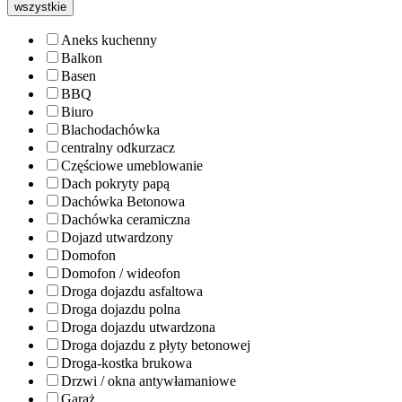
wszystkie
Aneks kuchenny
Balkon
Basen
BBQ
Biuro
Blachodachówka
centralny odkurzacz
Częściowe umeblowanie
Dach pokryty papą
Dachówka Betonowa
Dachówka ceramiczna
Dojazd utwardzony
Domofon
Domofon / wideofon
Droga dojazdu asfaltowa
Droga dojazdu polna
Droga dojazdu utwardzona
Droga dojazdu z płyty betonowej
Droga-kostka brukowa
Drzwi / okna antywłamaniowe
Garaż