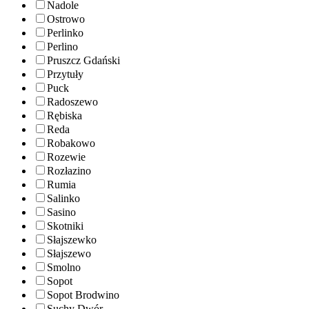
Nadole
Ostrowo
Perlinko
Perlino
Pruszcz Gdański
Przytuły
Puck
Radoszewo
Rębiska
Reda
Robakowo
Rozewie
Rozłazino
Rumia
Salinko
Sasino
Skotniki
Słajszewko
Słajszewo
Smolno
Sopot
Sopot Brodwino
Suchy Dwór