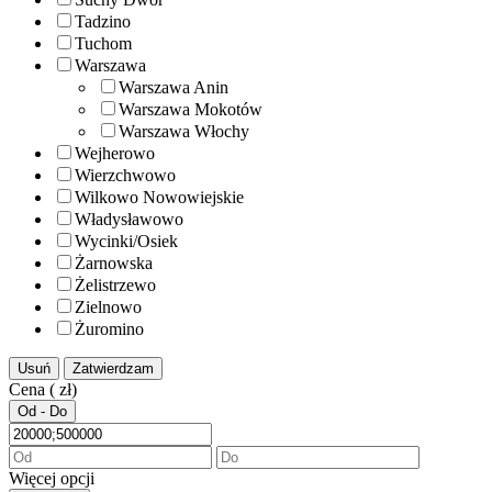
Tadzino
Tuchom
Warszawa
Warszawa Anin
Warszawa Mokotów
Warszawa Włochy
Wejherowo
Wierzchwowo
Wilkowo Nowowiejskie
Władysławowo
Wycinki/Osiek
Żarnowska
Żelistrzewo
Zielnowo
Żuromino
Usuń
Zatwierdzam
Cena ( zł)
Od - Do
Więcej opcji