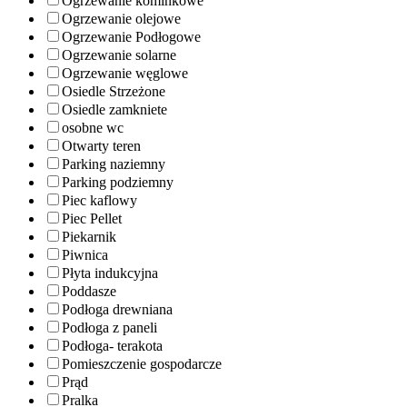
Ogrzewanie kominkowe
Ogrzewanie olejowe
Ogrzewanie Podłogowe
Ogrzewanie solarne
Ogrzewanie węglowe
Osiedle Strzeżone
Osiedle zamkniete
osobne wc
Otwarty teren
Parking naziemny
Parking podziemny
Piec kaflowy
Piec Pellet
Piekarnik
Piwnica
Płyta indukcyjna
Poddasze
Podłoga drewniana
Podłoga z paneli
Podłoga- terakota
Pomieszczenie gospodarcze
Prąd
Pralka