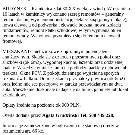
BUDYNEK – Kamienica z lat 30 XX wieku z windą. W ostatnich
10 latach w kamienicy wykonano szereg remontów – generalny
remont dachu, wymieniono instalację elektryczną (piony i lokale),
nowa elewacja od podwórka i elewacja boczna, nowa izolacja
fundamentów, remont klatki schodowej w tym wymiana okien i
remont windy. Wspólnota przymierza się do remontu elewacji
frontowej.
MIESZKANIE nietuzinkowe z ogromnym potencjałem
aranżacyjnym. Składa się z czterech przestronnych pokoi oraz
służbówki (ok 6m2), wygodnej kuchni, łazienki oraz oddzielnej
toalety. Wszędzie w mieszkaniu na podłodze parkiety dębowe lub
terakota. Okna PCV. Z pokoju dziennego wyjście na sporych
rozmiarów balkon. Do mieszkania przynależy piwnica (ok 6m2)
oraz jedno miejsce postojowe w garażu przewidzianym na dwa
auta. Mieszkanie doskonale nadaje się na biuro, gabinety lub lokal
szkoleniowy.
Opłaty średnie na poziomie ok 900 PLN.
Oferta dodana przez
Agata Grudzinski Tel: 500 439 228
.
Informacje zamieszczone w ogloszeniu nie stanowią oferty w
rozumieniu art. 66 kc.