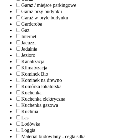
Garaż / miejsce parkingowe
Garaż przy budynku
Garaż w bryle budynku
Garderoba
Gaz
Internet
Jacuzzi
Jadalnia
Jezioro
Kanalizacja
Klimatyzacja
Kominek Bio
Kominek na drewno
Komórka lokatorska
Kuchenka
Kuchenka elektryczna
Kuchenka gazowa
Kuchnia
Las
Lodówka
Loggia
Material budowlany - cegła silka