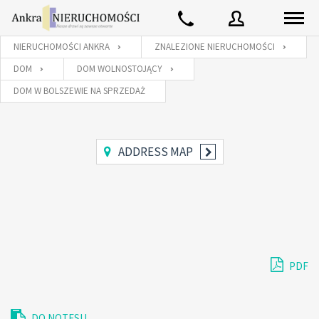
NIERUCHOMOŚCI ANKRA
ZNALEZIONE NIERUCHOMOŚCI
DOM
DOM WOLNOSTOJĄCY
Użytkownik
DOM W BOLSZEWIE NA SPRZEDAŻ
Hasło
ADDRESS MAP
Zaloguj używając:
Zapomniałeś
ZALOGUJ
PDF
hasła?
Zapamiętaj mnie
DO NOTESU