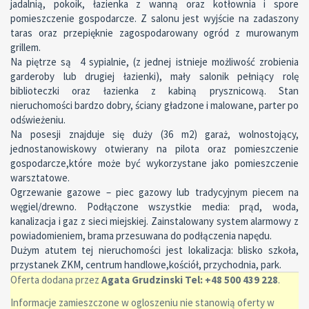
jadalnią, pokoik, łazienka z wanną oraz kotłownia i spore
pomieszczenie gospodarcze. Z salonu jest wyjście na zadaszony
taras oraz przepięknie zagospodarowany ogród z murowanym
grillem.
Na piętrze są 4 sypialnie, (z jednej istnieje możliwość zrobienia
garderoby lub drugiej łazienki), mały salonik pełniący rolę
biblioteczki oraz łazienka z kabiną prysznicową. Stan
nieruchomości bardzo dobry, ściany gładzone i malowane, parter po
odświeżeniu.
Na posesji znajduje się duży (36 m2) garaż, wolnostojący,
jednostanowiskowy otwierany na pilota oraz pomieszczenie
gospodarcze,które może być wykorzystane jako pomieszczenie
warsztatowe.
Ogrzewanie gazowe – piec gazowy lub tradycyjnym piecem na
węgiel/drewno. Podłączone wszystkie media: prąd, woda,
kanalizacja i gaz z sieci miejskiej. Zainstalowany system alarmowy z
powiadomieniem, brama przesuwana do podłączenia napędu.
Dużym atutem tej nieruchomości jest lokalizacja: blisko szkoła,
przystanek ZKM, centrum handlowe,kościół, przychodnia, park.
Oferta dodana przez
Agata Grudzinski Tel: +48 500 439 228
.
Informacje zamieszczone w ogloszeniu nie stanowią oferty w