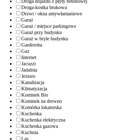
Droga dojazdu z płyty betonowej
Droga-kostka brukowa
Drzwi / okna antywłamaniowe
Garaż
Garaż / miejsce parkingowe
Garaż przy budynku
Garaż w bryle budynku
Garderoba
Gaz
Internet
Jacuzzi
Jadalnia
Jezioro
Kanalizacja
Klimatyzacja
Kominek Bio
Kominek na drewno
Komórka lokatorska
Kuchenka
Kuchenka elektryczna
Kuchenka gazowa
Kuchnia
Las