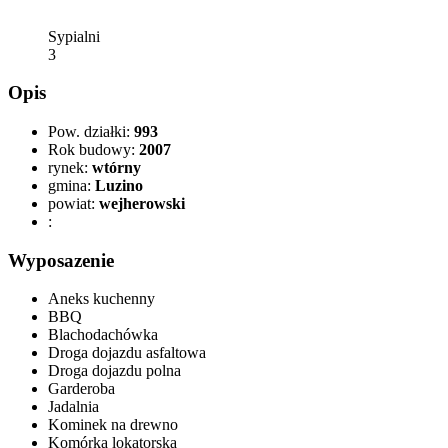
Sypialni
3
Opis
Pow. działki:
993
Rok budowy:
2007
rynek:
wtórny
gmina:
Luzino
powiat:
wejherowski
:
Wyposazenie
Aneks kuchenny
BBQ
Blachodachówka
Droga dojazdu asfaltowa
Droga dojazdu polna
Garderoba
Jadalnia
Kominek na drewno
Komórka lokatorska