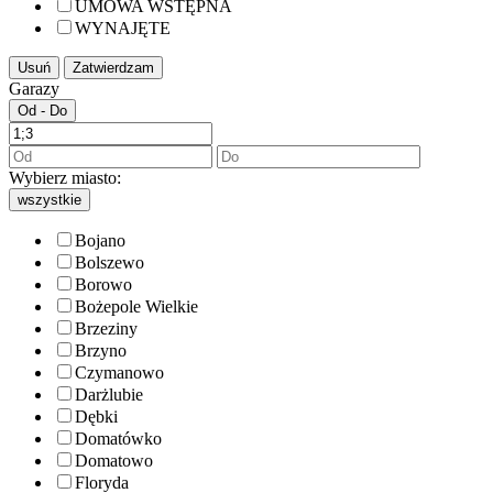
UMOWA WSTĘPNA
WYNAJĘTE
Usuń
Zatwierdzam
Garazy
Od - Do
Wybierz miasto:
wszystkie
Bojano
Bolszewo
Borowo
Bożepole Wielkie
Brzeziny
Brzyno
Czymanowo
Darżlubie
Dębki
Domatówko
Domatowo
Floryda