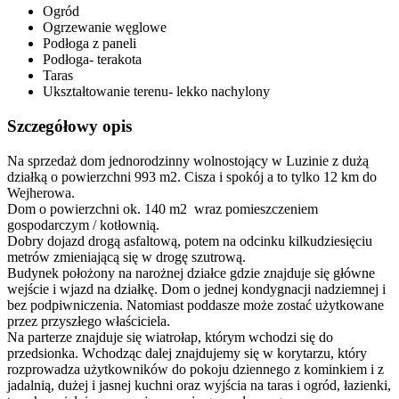
Ogród
Ogrzewanie węglowe
Podłoga z paneli
Podłoga- terakota
Taras
Ukształtowanie terenu- lekko nachylony
Szczegółowy opis
Na sprzedaż dom jednorodzinny wolnostojący w Luzinie z dużą
działką o powierzchni 993 m2. Cisza i spokój a to tylko 12 km do
Wejherowa.
Dom o powierzchni ok. 140 m2 wraz pomieszczeniem
gospodarczym / kotłownią.
Dobry dojazd drogą asfaltową, potem na odcinku kilkudziesięciu
metrów zmieniającą się w drogę szutrową.
Budynek położony na narożnej działce gdzie znajduje się główne
wejście i wjazd na działkę. Dom o jednej kondygnacji nadziemnej i
bez podpiwniczenia. Natomiast poddasze może zostać użytkowane
przez przyszłego właściciela.
Na parterze znajduje się wiatrołap, którym wchodzi się do
przedsionka. Wchodząc dalej znajdujemy się w korytarzu, który
rozprowadza użytkowników do pokoju dziennego z kominkiem i z
jadalnią, dużej i jasnej kuchni oraz wyjścia na taras i ogród, łazienki,