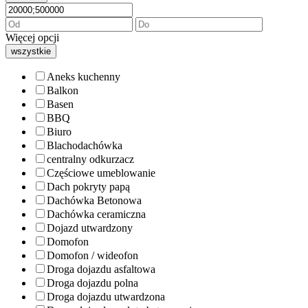
Więcej opcji
wszystkie
Aneks kuchenny
Balkon
Basen
BBQ
Biuro
Blachodachówka
centralny odkurzacz
Częściowe umeblowanie
Dach pokryty papą
Dachówka Betonowa
Dachówka ceramiczna
Dojazd utwardzony
Domofon
Domofon / wideofon
Droga dojazdu asfaltowa
Droga dojazdu polna
Droga dojazdu utwardzona