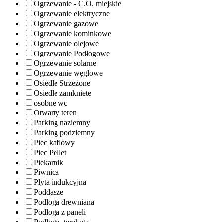
Ogrzewanie - C.O. miejskie
Ogrzewanie elektryczne
Ogrzewanie gazowe
Ogrzewanie kominkowe
Ogrzewanie olejowe
Ogrzewanie Podłogowe
Ogrzewanie solarne
Ogrzewanie węglowe
Osiedle Strzeżone
Osiedle zamkniete
osobne wc
Otwarty teren
Parking naziemny
Parking podziemny
Piec kaflowy
Piec Pellet
Piekarnik
Piwnica
Płyta indukcyjna
Poddasze
Podłoga drewniana
Podłoga z paneli
Podłoga- terakota