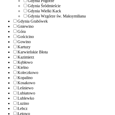
Gdynia Pogórze
Gdynia Śródmieście
Gdynia Wielki Kack
Gdynia Wzgórze św. Maksymiliana
Gdynia Grabówek
Gniewino
Góra
Gościcino
Gowino
Kartuzy
Karwieńskie Błota
Kazimierz
Kębłowo
Kielno
Koleczkowo
Kopalino
Kosakowo
Leśniewo
Lubiatowo
Lublewko
Luzino
Łebcz
Łętowo