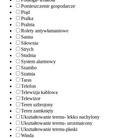
Pomieszczenie gospodarcze
Prąd
Pralka
Pralnia
Rolety antywłamaniowe
Sauna
Siłownia
Strych
Studnia
System alarmowy
Szambo
Szatnia
Taras
Telefon
Telewizja kablowa
Telewizor
Teren uzbrojony
Teren zamknięty
Ukształtowanie terenu- lekko nachylony
Ukształtowanie terenu- urozmaicony
Ukształtowanie terenu-płaski
Winda