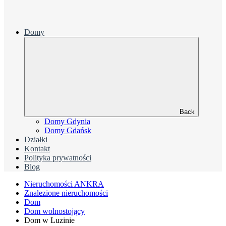
Domy
Back
Domy Gdynia
Domy Gdańsk
Działki
Kontakt
Polityka prywatności
Blog
Nieruchomości ANKRA
Znalezione nieruchomości
Dom
Dom wolnostojący
Dom w Luzinie