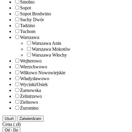
Smolno
Sopot
Sopot Brodwino
Suchy Dwór
Tadzino
Tuchom
Warszawa
Warszawa Anin
Warszawa Mokotów
Warszawa Włochy
Wejherowo
Wierzchwowo
Wilkowo Nowowiejskie
Władysławowo
Wycinki/Osiek
Żarnowska
Żelistrzewo
Zielnowo
Żuromino
Usuń
Zatwierdzam
Cena ( zł)
Od - Do