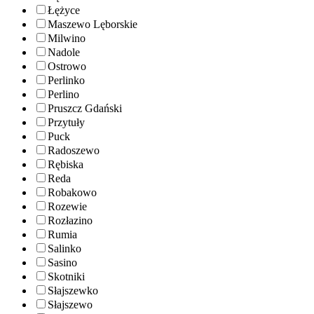
Łężyce
Maszewo Lęborskie
Milwino
Nadole
Ostrowo
Perlinko
Perlino
Pruszcz Gdański
Przytuły
Puck
Radoszewo
Rębiska
Reda
Robakowo
Rozewie
Rozłazino
Rumia
Salinko
Sasino
Skotniki
Słajszewko
Słajszewo