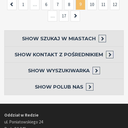
Previous
9
1
…
6
7
8
10
11
12
Next
…
17
SHOW
SZUKAJ W MIASTACH
SHOW
KONTAKT Z POŚREDNIKIEM
SHOW
WYSZUKIWARKA
SHOW
POLUB NAS
Oddział w Redzie
ul. Poniatowskiego 24