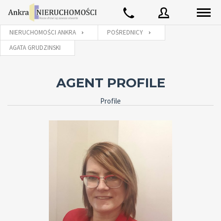
NIERUCHOMOŚCI ANKRA
POŚREDNICY
AGATA GRUDZINSKI
Użytkownik
AGENT PROFILE
Hasło
Profile
Zaloguj używając:
Zapomniałeś
ZALOGUJ
hasła?
Zapamiętaj mnie