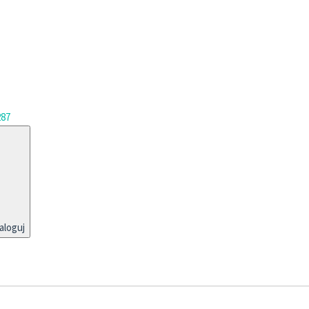
287
aloguj