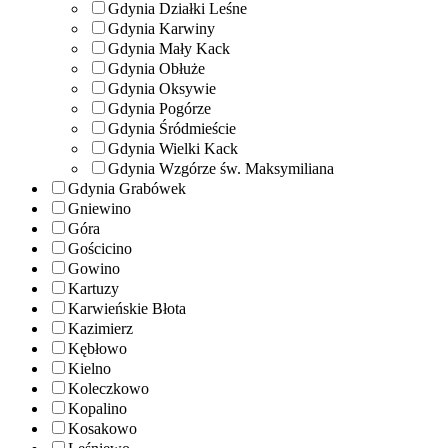
Gdynia Działki Leśne
Gdynia Karwiny
Gdynia Mały Kack
Gdynia Obłuże
Gdynia Oksywie
Gdynia Pogórze
Gdynia Śródmieście
Gdynia Wielki Kack
Gdynia Wzgórze św. Maksymiliana
Gdynia Grabówek
Gniewino
Góra
Gościcino
Gowino
Kartuzy
Karwieńskie Błota
Kazimierz
Kębłowo
Kielno
Koleczkowo
Kopalino
Kosakowo