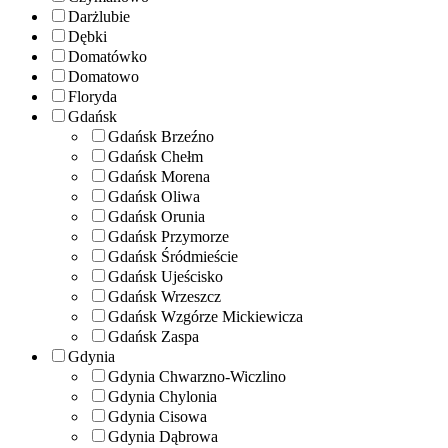
Darżlubie
Dębki
Domatówko
Domatowo
Floryda
Gdańsk
Gdańsk Brzeźno
Gdańsk Chełm
Gdańsk Morena
Gdańsk Oliwa
Gdańsk Orunia
Gdańsk Przymorze
Gdańsk Śródmieście
Gdańsk Ujeścisko
Gdańsk Wrzeszcz
Gdańsk Wzgórze Mickiewicza
Gdańsk Zaspa
Gdynia
Gdynia Chwarzno-Wiczlino
Gdynia Chylonia
Gdynia Cisowa
Gdynia Dąbrowa