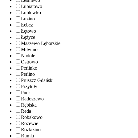
Leśniewo
Lubiatowo
Lublewko
Luzino
Łebcz
Łętowo
Łężyce
Maszewo Lęborskie
Milwino
Nadole
Ostrowo
Perlinko
Perlino
Pruszcz Gdański
Przytuły
Puck
Radoszewo
Rębiska
Reda
Robakowo
Rozewie
Rozłazino
Rumia