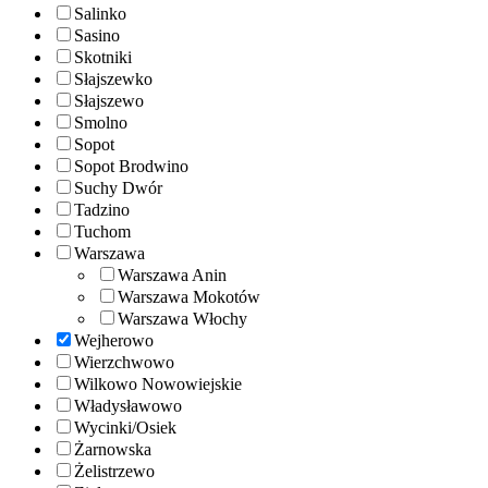
Salinko
Sasino
Skotniki
Słajszewko
Słajszewo
Smolno
Sopot
Sopot Brodwino
Suchy Dwór
Tadzino
Tuchom
Warszawa
Warszawa Anin
Warszawa Mokotów
Warszawa Włochy
Wejherowo
Wierzchwowo
Wilkowo Nowowiejskie
Władysławowo
Wycinki/Osiek
Żarnowska
Żelistrzewo