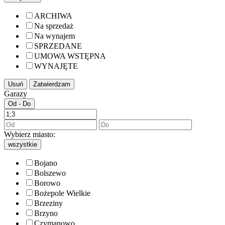
ARCHIWA
Na sprzedaż
Na wynajem
SPRZEDANE
UMOWA WSTĘPNA
WYNAJĘTE
Usuń
Zatwierdzam
Garazy
Od - Do
Wybierz miasto:
wszystkie
Bojano
Bolszewo
Borowo
Bożepole Wielkie
Brzeziny
Brzyno
Czymanowo