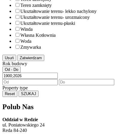
Teren zamknięty
Ukształtowanie terenu- lekko nachylony
Ukształtowanie terenu- urozmaicony
Ukształtowanie terenu-płaski
Winda
Własna Kotłownia
Woda
Zmywarka
Usuń
Zatwierdzam
Rok budowy
Od - Do
Property type
Reset
SZUKAJ
Polub Nas
Oddział w Redzie
ul. Poniatowskiego 24
Reda 84-240