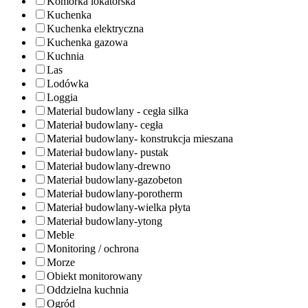
Komórka lokatorska
Kuchenka
Kuchenka elektryczna
Kuchenka gazowa
Kuchnia
Las
Lodówka
Loggia
Material budowlany - cegła silka
Materiał budowlany- cegła
Materiał budowlany- konstrukcja mieszana
Materiał budowlany- pustak
Materiał budowlany-drewno
Materiał budowlany-gazobeton
Materiał budowlany-porotherm
Materiał budowlany-wielka płyta
Materiał budowlany-ytong
Meble
Monitoring / ochrona
Morze
Obiekt monitorowany
Oddzielna kuchnia
Ogród