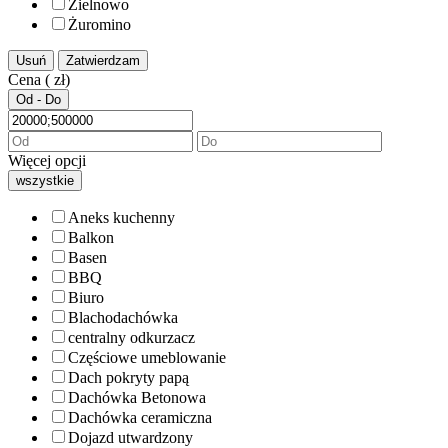
Zielnowo
Żuromino
Usuń
Zatwierdzam
Cena ( zł)
Od - Do
Więcej opcji
wszystkie
Aneks kuchenny
Balkon
Basen
BBQ
Biuro
Blachodachówka
centralny odkurzacz
Częściowe umeblowanie
Dach pokryty papą
Dachówka Betonowa
Dachówka ceramiczna
Dojazd utwardzony