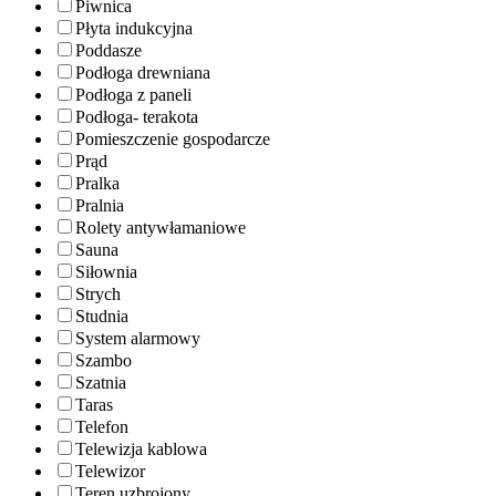
Piwnica
Płyta indukcyjna
Poddasze
Podłoga drewniana
Podłoga z paneli
Podłoga- terakota
Pomieszczenie gospodarcze
Prąd
Pralka
Pralnia
Rolety antywłamaniowe
Sauna
Siłownia
Strych
Studnia
System alarmowy
Szambo
Szatnia
Taras
Telefon
Telewizja kablowa
Telewizor
Teren uzbrojony