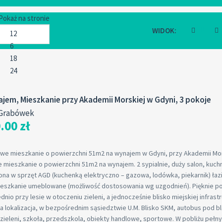
Pokaż na stronie
WIDOK:
jem, Mieszkanie przy Akademii Morskiej w Gdyni, 3 pokoje
 Grabówek
.00 zł
owe mieszkanie o powierzchni 51m2 na wynajem w Gdyni, przy Akademii Mor
 mieszkanie o powierzchni 51m2 na wynajem. 2 sypialnie, duży salon, kuch
na w sprzęt AGD (kuchenką elektryczno – gazowa, lodówka, piekarnik) łaz
Mieszkanie umeblowane (możliwość dostosowania wg uzgodnień). Pięknie p
nio przy lesie w otoczeniu zieleni, a jednocześnie blisko miejskiej infrastr
a lokalizacja, w bezpośrednim sąsiedztwie U.M. Blisko SKM, autobus pod b
 zieleni, szkoła, przedszkola, obiekty handlowe, sportowe. W pobliżu pełn