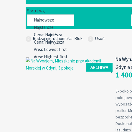
Sortuj wg.
Rodzaj nieruchomości: Blok
Usuń
Na Wyna
Gdynia
ARCHIWA
1 400
3- pokoj
pokojowe
wyposażo
pralka. 
bezpośred
Doskonał
las, dużo