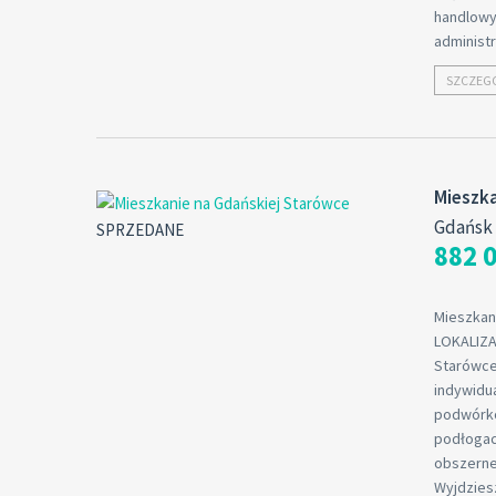
handlowy(
administ
SZCZEG
Mieszka
Gdańsk 
SPRZEDANE
882 0
Mieszkan
LOKALIZAC
Starówce 
indywidua
podwórko
podłogach
obszerne
Wyjdzies