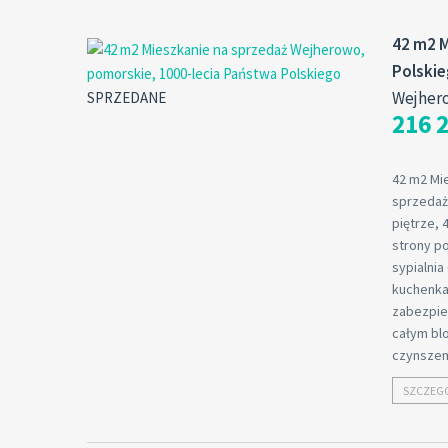
42 m2 M
Polski
Wejher
SPRZEDANE
216 2
42 m2 Mi
sprzedaż
piętrze, 
strony po
sypialnia
kuchenka 
zabezpie
całym blo
czynsze
SZCZEG