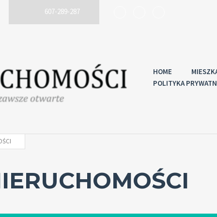
607-289-287
HOME
MIESZK
POLITYKA PRYWATN
OŚCI
NIERUCHOMOŚCI