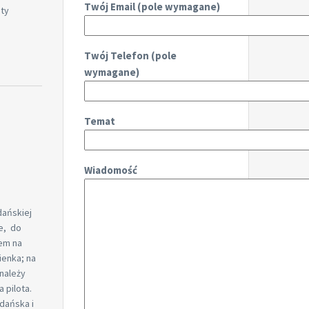
Twój Email (pole wymagane)
aty
Twój Telefon (pole
wymagane)
Temat
Wiadomość
dańskiej
ne, do
iem na
ienka; na
należy
 pilota.
dańska i