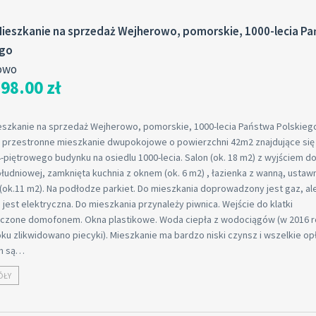
ieszkanie na sprzedaż Wejherowo, pomorskie, 1000-lecia P
ego
owo
98.00 zł
eszkanie na sprzedaż Wejherowo, pomorskie, 1000-lecia Państwa Polskieg
 przestronne mieszkanie dwupokojowe o powierzchni 42m2 znajdujące się 
4-piętrowego budynku na osiedlu 1000-lecia. Salon (ok. 18 m2) z wyjściem do
łudniowej, zamknięta kuchnia z oknem (ok. 6 m2) , łazienka z wanną, ustaw
 (ok.11 m2). Na podłodze parkiet. Do mieszkania doprowadzony jest gaz, al
jest elektryczna. Do mieszkania przynależy piwnica. Wejście do klatki
czone domofonem. Okna plastikowe. Woda ciepła z wodociągów (w 2016 r
ku zlikwidowano piecyki). Mieszkanie ma bardzo niski czynsz i wszelkie op
m są…
ÓŁY