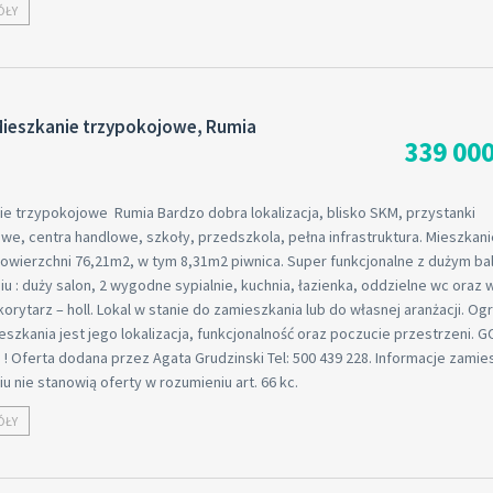
ÓŁY
Mieszkanie trzypokojowe, Rumia
339 000
ie trzypokojowe Rumia Bardzo dobra lokalizacja, blisko SKM, przystanki
e, centra handlowe, szkoły, przedszkola, pełna infrastruktura. Mieszkani
powierzchni 76,21m2, w tym 8,31m2 piwnica. Super funkcjonalne z dużym b
u : duży salon, 2 wygodne sypialnie, kuchnia, łazienka, oddzielne wc oraz 
orytarz – holl. Lokal w stanie do zamieszkania lub do własnej aranżacji. O
eszkania jest jego lokalizacja, funkcjonalność oraz poczucie przestrzeni.
! Oferta dodana przez Agata Grudzinski Tel: 500 439 228. Informacje zami
u nie stanowią oferty w rozumieniu art. 66 kc.
ÓŁY