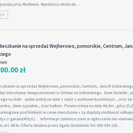
a pasażu przy Motławie. Wjedziesz winda do…
ÓŁY
ieszkanie na sprzedaż Wejherowo, pomorskie, Centrum, Jana 
kiego
owo
00.00 zł
eszkanie na sprzedaż Wejherowo, pomorskie, Centrum, Jana III Sobieskieg
daż mieszkanie dwupoziomowe w Orlexie na Sobieskiego . Dwie łazienki , j
ruga na dole . Jeden pokój na dole + salon z aneksem kuchennym , oraz tar
ienka , dwie sypialnie , oraz balkon . Powierzchnia na dole 64,4m , góra 25,
parkingowe pod blokiem w cenie mieszkania + za dopłatą możliwość odkupi
tys.) i garażu(45tyś.). Informacje zamieszczone w ogłoszeniu nie stanowi
u art. 66 kc Oferta dodana przez Agata Grudzinski Tel: 500 439 228.…