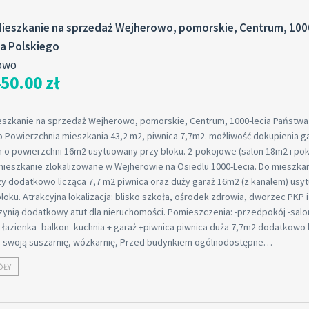
ieszkanie na sprzedaż Wejherowo, pomorskie, Centrum, 1000
a Polskiego
owo
50.00 zł
eszkanie na sprzedaż Wejherowo, pomorskie, Centrum, 1000-lecia Państwa
o Powierzchnia mieszkania 43,2 m2, piwnica 7,7m2. możliwość dokupienia g
n o powierzchni 16m2 usytuowany przy bloku. 2-pokojowe (salon 18m2 i pok
mieszkanie zlokalizowane w Wejherowie na Osiedlu 1000-Lecia. Do mieszka
ży dodatkowo licząca 7,7 m2 piwnica oraz duży garaż 16m2 (z kanalem) us
loku. Atrakcyjna lokalizacja: blisko szkoła, ośrodek zdrowia, dworzec PKP 
zynią dodatkowy atut dla nieruchomości. Pomieszczenia: -przedpokój -salon
 -łazienka -balkon -kuchnia + garaż +piwnica piwnica duża 7,7m2 dodatkowo
a swoją suszarnię, wózkarnię, Przed budynkiem ogólnodostępne…
ÓŁY