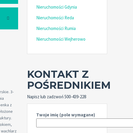
Nieruchomości Gdynia
Nieruchomości Reda
Nieruchomości Rumia
Nieruchomości Wejherowo
KONTAKT Z
POŚREDNIKIEM
skie. 3-
Napisz lub zadzwoń 500-439-228
nia
ienka z
ołożone
Twoje imię (pole wymagane)
uktury.
lokiem,
y wachlarz