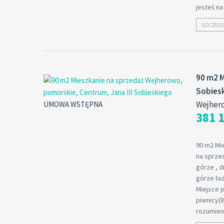
jesteś n
SZCZEG
90 m2 M
Sobies
Wejher
UMOWA WSTĘPNA
381 1
90 m2 Mi
na sprze
górze , d
górze łaz
Miejsce 
piwnicy(8
rozumieni