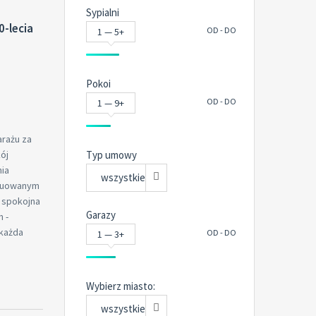
Sypialni
-lecia
OD - DO
1 — 5+
Pokoi
OD - DO
1 — 9+
arażu za
ój
Typ umowy
nia
wszystkie
ytuowanym
i spokojna
Garazy
 -
 każda
OD - DO
1 — 3+
Wybierz miasto:
wszystkie