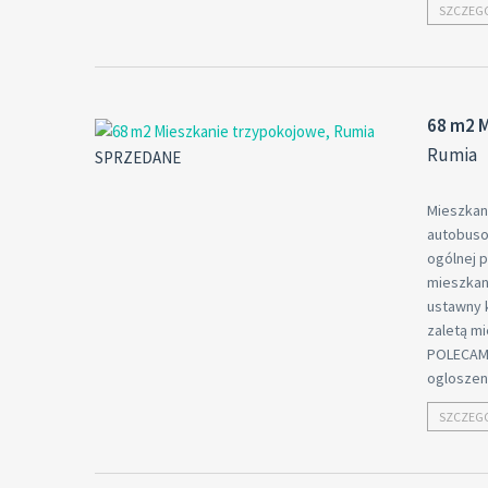
SZCZEG
68 m2 
Rumia
SPRZEDANE
Mieszkan
autobusow
ogólnej 
mieszkani
ustawny k
zaletą mi
POLECAM 
ogloszeni
SZCZEG