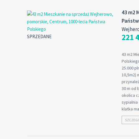
43 m2 M
Państw
Wejher
221 4
SPRZEDANE
43 m2 Mi
Polskieg
25.000 pl
10,5m2) 
przynale
30 m od b
okolica c
sypialnia
klatka m
SZCZEG