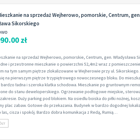
ieszkanie na sprzedaż Wejherowo, pomorskie, Centrum, gen
ława Sikorskiego
owo
90.00 zł
eszkanie na sprzedaż Wejherowo, pomorskie, Centrum, gen. Władysława S
adne i przestronne mieszkanie o powierzchni 52,4m2 wraz z pomieszczeni
m na tym samym piętrze zlokalizowane w Wejherowie przy ul. Sikorskiego.
 się na pierwszym piętrze trzypiętrowego nowoczesnego bloku. Do mieszka
 bardzo ładna i szeroka klatka schodowa. Mieszkanie po gruntownym remo
one do stanu deweloperskiego. Ogrzewanie podłogowe miejskie, sterow
akresie. Duży parking pod blokiem. Na osiedlu boiska do piłki nożnej, kos
kny plac zabaw. Gotowe do przekazania. Budynek w bardzo dogodnej lokaliz
 las, cisza i spokój. Bardzo dobra komunikacja z Redą, Rumią…
ÓŁY