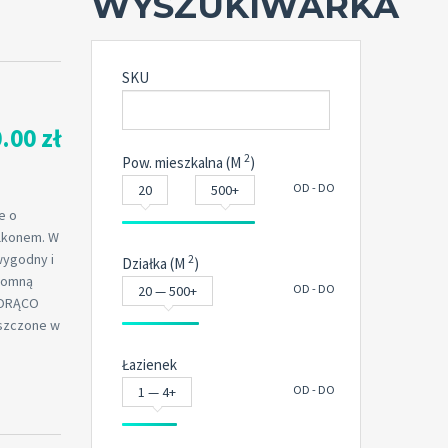
WYSZUKIWARKA
SKU
.00 zł
2
Pow. mieszkalna (M
)
OD - DO
20
500+
e o
alkonem. W
wygodny i
2
Działka (M
)
gromną
OD - DO
20 — 500+
 GORĄCO
eszczone w
Łazienek
OD - DO
1 — 4+