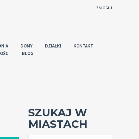
ZALOGUJ
Użytkownik
ANIA
DOMY
DZIAŁKI
KONTAKT
OŚCI
BLOG
Hasło
Zaloguj używając:
SZUKAJ W
Zapomniałeś
ZALOGUJ
hasła?
MIASTACH
Zapamiętaj mnie