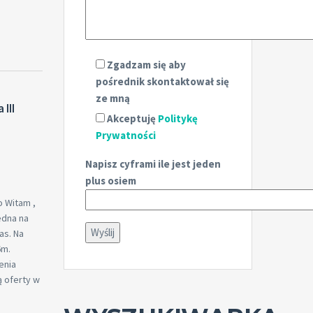
Zgadzam się aby
pośrednik skontaktował się
ze mną
III
Akceptuję
Politykę
Prywatności
Napisz cyframi ile jest jeden
plus osiem
o Witam ,
edna na
as. Na
6m.
enia
ą oferty w