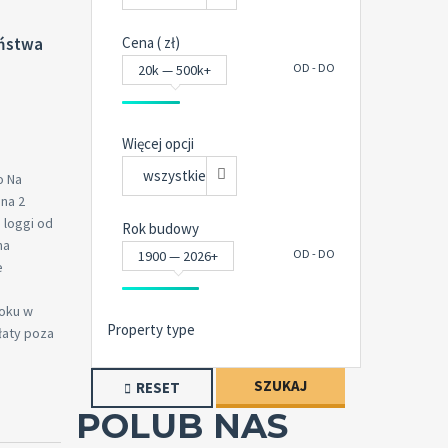
aństwa
Cena ( zł)
OD - DO
20k — 500k+
Więcej opcji
wszystkie
o Na
na 2
 loggi od
Rok budowy
na
OD - DO
1900 — 2026+
e
oku w
Property type
łaty poza
SZUKAJ
RESET
POLUB NAS