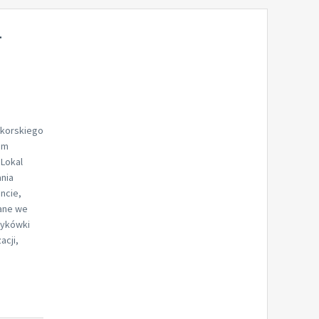
.
ikorskiego
em
 Lokal
nia
ncie,
ane we
zykówki
acji,