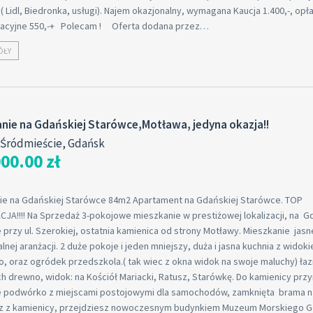
 Lidl, Biedronka, usługi). Najem okazjonalny, wymagana Kaucja 1.400,-, opł
racyjne 550,-+ Polecam ! Oferta dodana przez…
ÓŁY
nie na Gdańskiej Starówce,Motława, jedyna okazja!!
Śródmieście, Gdańsk
00.00 zł
ie na Gdańskiej Starówce 84m2 Apartament na Gdańskiej Starówce. TOP
JA!!!! Na Sprzedaż 3-pokojowe mieszkanie w prestiżowej lokalizacji, na G
przy ul. Szerokiej, ostatnia kamienica od strony Motławy. Mieszkanie jas
lnej aranżacji. 2 duże pokoje i jeden mniejszy, duża i jasna kuchnia z widok
, oraz ogródek przedszkola.( tak wiec z okna widok na swoje maluchy) łaz
 drewno, widok: na Kościół Mariacki, Ratusz, Starówkę. Do kamienicy przy
 podwórko z miejscami postojowymi dla samochodów, zamknięta brama na
z z kamienicy, przejdziesz nowoczesnym budynkiem Muzeum Morskiego G