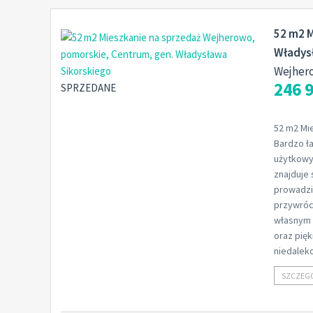
52 m2 M
Władys
Wejher
246 9
SPRZEDANE
52 m2 Mi
Bardzo ł
użytkowy
znajduje
prowadzi
przywróc
własnym z
oraz pię
niedaleko
SZCZEG