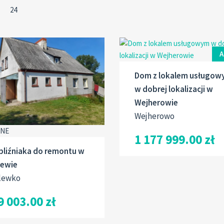
A
Dom z lokalem usługow
w dobrej lokalizacji w
Wejherowie
Wejherowo
ANE
1 177 999.00 zł
bliźniaka do remontu w
lewie
lewko
9 003.00 zł