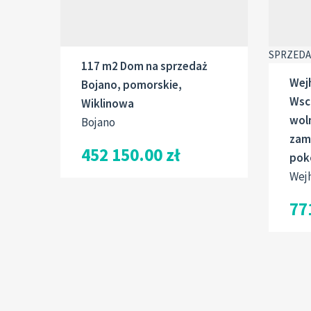
SPRZED
117 m2 Dom na sprzedaż
Wejh
Bojano, pomorskie,
Wsc
Wiklinowa
wol
Bojano
zam
452 150.00 zł
pok
Wej
77