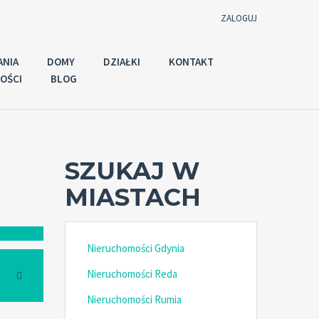
ZALOGUJ
ANIA
DOMY
DZIAŁKI
KONTAKT
OŚCI
BLOG
Użytkownik
Hasło
SZUKAJ W
MIASTACH
Zaloguj używając:
Nieruchomości Gdynia
Zapomniałeś
ZALOGUJ
hasła?
Nieruchomości Reda
Zapamiętaj mnie
Nieruchomości Rumia