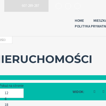
607-289-287
HOME
MIESZK
POLITYKA PRYWATN
OŚCI
NIERUCHOMOŚCI
Pokaż na stronie
WIDOK: