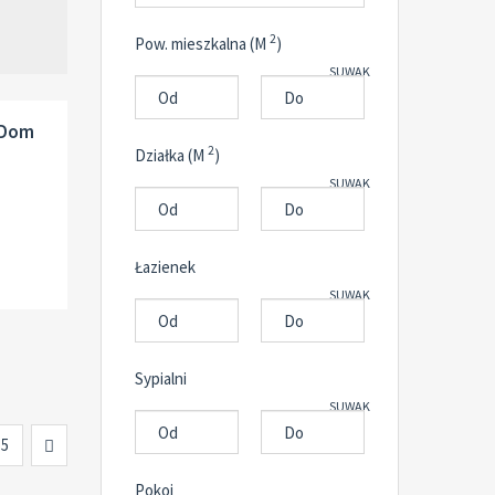
2
Pow. mieszkalna (M
)
SUWAK
 Dom
2
Działka (M
)
SUWAK
Łazienek
SUWAK
Sypialni
SUWAK
Next
5
Pokoi