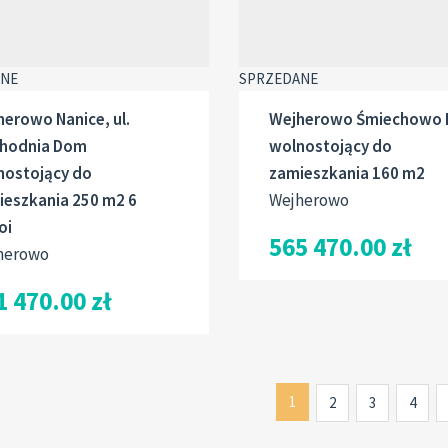
ANE
SPRZEDANE
erowo Nanice, ul.
Wejherowo Śmiechowo
hodnia Dom
wolnostojący do
nostojący do
zamieszkania 160 m2
ieszkania 250 m2 6
Wejherowo
oi
565 470.00 zł
herowo
1 470.00 zł
1
2
3
4