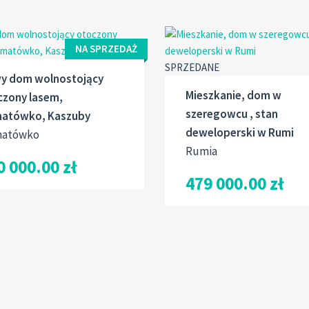
NA SPRZEDAŻ
SPRZEDANE
y dom wolnostojący
Mieszkanie, dom w
czony lasem,
szeregowcu , stan
atówko, Kaszuby
deweloperski w Rumi
atówko
Rumia
0 000.00 zł
479 000.00 zł